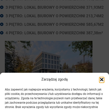
3 PIĘTRO: LOKAL BIUROWY O POWIERZCHNI 371,93M2
3 PIĘTRO: LOKAL BIUROWY O POWIERZCHNI 213,74M2
3 PIĘTRO: LOKAL BIUROWY O POWIERZCHNI 585,67M2
4 PIĘTRO: LOKAL BIUROWY O POWIERZCHNI 387,38m²
Zarządzaj zgodą
Aby zapewnić jak najlepsze wrażenia, korzystamy z technologii, takich jak
pliki cookie, do przechowywania i/lub uzyskiwania dostępu do informacji o
urządzeniu. Zgoda na te technologie pozwoli nam przetwarzać dane, takie
jak zachowanie podczas przeglądania lub unikalne identyfikatory na tej
Biurowiec Benaco
stronie. Brak wyrażenia zgody lub wycofanie zgody może niekorzystnie